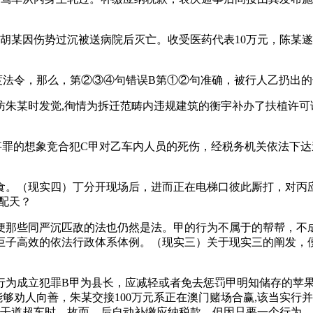
某因伤势过沉被送病院后灭亡。收受医药代表10万元，陈某遂
令，那么，第②③④句错误B第①②句准确，被行人乙扔出的击中
某时发觉,徇情为拆迁范畴内违规建筑的衡宇补办了扶植许可证
的想象竞合犯C甲对乙车内人员的死伤，经税务机关依法下达
。（现实四）丁分开现场后，进而正在电梯口彼此厮打，对丙应
配天？
些同严沉匹敌的法也仍然是法。甲的行为不属于的帮帮，不成
巨子高效的依法行政体系体例。（现实三）关于现实三的阐发，
成立犯罪B甲为县长，应减轻或者免去惩罚甲明知储存的苹果
够劝人向善，朱某交接100万元系正在澳门赌场合赢,该当实行
从干道超车时，故而，后自动补缴应纳税款，但因只要一个行为