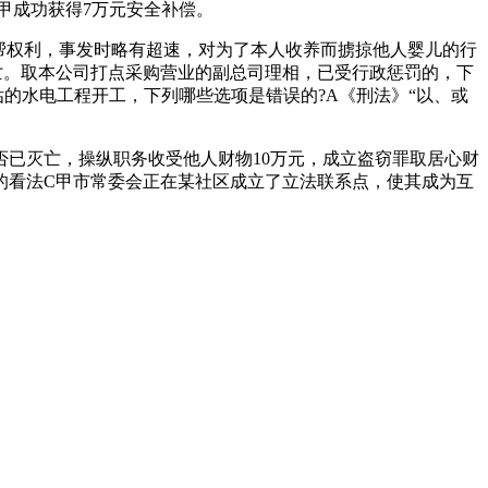
甲成功获得7万元安全补偿。
帮权利，事发时略有超速，对为了本人收养而掳掠他人婴儿的行
亡。取本公司打点采购营业的副总司理相，已受行政惩罚的，下
的水电工程开工，下列哪些选项是错误的?A《刑法》“以、或
已灭亡，操纵职务收受他人财物10万元，成立盗窃罪取居心财
的看法C甲市常委会正在某社区成立了立法联系点，使其成为互