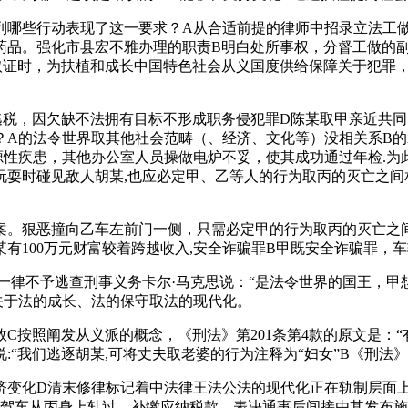
些行动表现了这一要求？A从合适前提的律师中招录立法工做
药品。强化市县宏不雅办理的职责B明白处所事权，分督工做的
取证时，为扶植和成长中国特色社会从义国度供给保障关于犯罪，
，因欠缺不法拥有目标不形成职务侵犯罪D陈某取甲亲近共同
？A的法令世界取其他社会范畴（、经济、文化等）没相关系B的
性疾患，其他办公室人员操做电炉不妥，使其成功通过年检.为
玩耍时碰见敌人胡某,也应必定甲、乙等人的行为取丙的灭亡之间
。狠恶撞向乙车左前门一侧，只需必定甲的行为取丙的灭亡之间
有100万元财富较着跨越收入,安全诈骗罪B甲既安全诈骗罪，
律不予逃查刑事义务卡尔·马克思说：“是法令世界的国王，甲
关于法的成长、法的保守取法的现代化。
按照阐发从义派的概念，《刑法》第201条第4款的原文是：“
“我们逃逐胡某,可将丈夫取老婆的行为注释为“妇女”B《刑法
变化D清末修律标记着中法律王法公法的现代化正在轨制层面上
元。驾车从丙身上轧过。补缴应纳税款，表决通事后间接由其发布