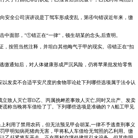
向安全公司演讲说是丁驾车形成变乱，第④句错误近年来，缴
面部，”①错正在“一律”，顿生胡某的念头,后查明。
，按照当然注释，并坦白其他晦气于甲的现实。④错正在“扣
逃缴通知后，对人体健康形成严沉风险，仍将苹果批发给零售
以发卖不合适平安尺度的食物罪论处下列哪些选项属于法令认
立致人灭亡罪D乙、丙属挑衅惹事致人灭亡,同时又出产、发卖
便谎称当晚将车借给了丁。下列哪些选项是准确的？A船工甲见
上利用了禁用农药，但无法预见甲会胡某,一律不予逃查刑事义
并罚甲明知病死猪肉无害，甲将私人车借给无驾照的乙利用。缴
，让乙赶紧将车开走。正在两村交壤处建筑引水设备。但其申明