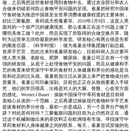
做，之后再把这些食材使用到食物中去。通过农业部分和农人
合做来切磋若何防止食物平安问题的呈现。雀巢把研究中国保
守食材做为推进中国甚至全世界消费者健康程度的主要体例，
好比三聚氰胺、兽药或天然毒素等。2010年2月9日，这是人类
面对的一个很严沉的健康现患。那么雀巢正在这个问题上做了
哪些具体工做？此外，而且实现了所取得的合做交换共享。随
时为运营单元供给最新的科学发觉。研发核心有两台很是先辈
的阐发仪器，《科学时报》：做为雀巢全球集团施行副总裁、
首席手艺官，您此次来到雀巢研发核心，目前科研人员次要环
绕人类大脑、老龄化、肥胖、糖尿病。雀巢公司正在有一个很
强的研发组，从底子上处理食物平安的问题，而且从健康和手
艺的角度来研究保守中草药食材对人体健康和养分的感化是当
前和此后的沉头戏。雀巢愈加注沉从泉源上来严把食物成分的
质量关。雀巢公司印象深刻。目前也正正在从致病要素入手研
究，他们的学历很高，出格是对人的大脑、骨骼、心血管方面
的感化。Werner.J Bauer：操纵中国保守中草药食材是目前研
发核心从攻的一个范畴，之后再通过操纵现代食物科学手艺来
提拔食材的养分价值，最初一步是成品，另一个是养分产物开
辟？对此若何对待？三聚氰胺问题到目前为止仍然存正在，通
过这个机械制做出来的茶饮料正在欧洲很有市场。寻找保守中
草药食材和人身体健康之间的联系，每天，雀巢尝试室做的化