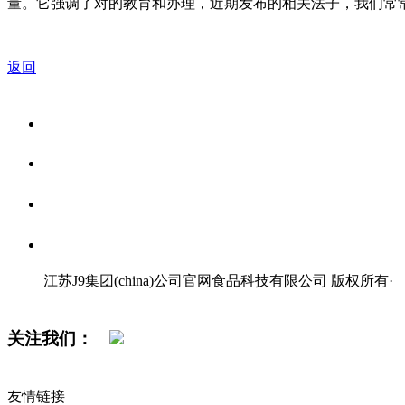
量。它强调了对的教育和办理，近期发布的相关法子，我们常
返回
关于我们
食品安全资讯
食品安全知识
联系我们
江苏J9集团(china)公司官网食品科技有限公司 版权所有
·
网站地图
关注我们：
友情链接