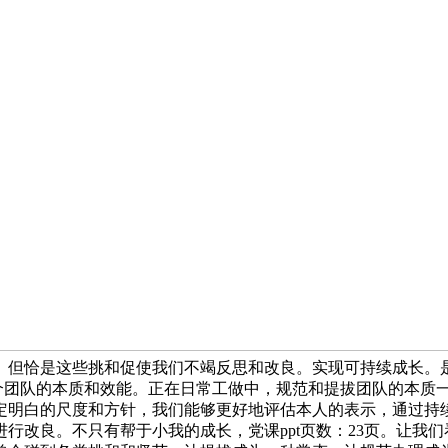
。但恰是这些挑和促使我们不竭反思和改良。实现可持续成长。
整个团队的本质和效能。正在日常工做中，规范和提拔团队的本质
明白的尺度和方针，我们能够更好地评估本人的表示，通过持续
行改良。不只有帮于小我的成长，党课ppt页数：23页。让我