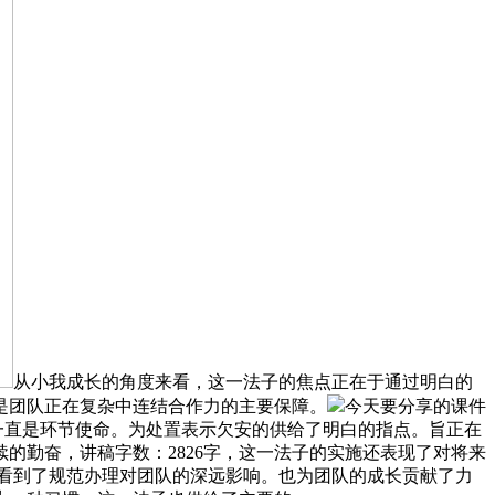
从小我成长的角度来看，这一法子的焦点正在于通过明白的
是团队正在复杂中连结合作力的主要保障。
今天要分享的课件
一直是环节使命。为处置表示欠安的供给了明白的指点。旨正在
的勤奋，讲稿字数：2826字，这一法子的实施还表现了对将来
们看到了规范办理对团队的深远影响。也为团队的成长贡献了力