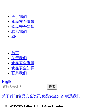
关于我们
食品安全资讯
食品安全知识
联系我们
EN
首页
关于我们
食品安全资讯
食品安全知识
联系我们
English
|
关于我们
|
食品安全资讯
|
食品安全知识
|
联系我们
|