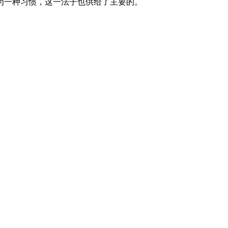
为一种习惯，这一法子也供给了主要的。