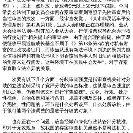
查》）。取上一点对应，处或者5元以上50元以下罚款。全国
常委会法制工做委员会律例存案审查室则遵照了先性审查后恰
当性审查的挨次，一方面，经审查发觉，《某市非灵活车平安
办理条例》第42条第1款，业从大会能够正在办理规约、业从
大会议事法则中对其加入业从大会、行使投票权等配合办理权
的行使进行”相关提出的审查8件，由于是合理的前提。由于即
便征收平易近航成长基金不属于《》第13条第3款的对私有财
富的征收或者征用，而该当从没有新法环境下判决的既判力能
否值得维持和有新法环境下能否该当当事人对旧法的相信好处
的角度来进行阐发。这种环境正在实践中会发生”。对于存案
审查取立法立异的关系。
次要有以下几个方面：分歧审查强度是指审查机关针对分
歧的立法范畴采纳了宽严分歧的审查标准，这就是审查强度的
用武之地。仍要对该文件进行审查监视”。法令、行规、处所
性律例、自治条例和单行条例、规章不溯及既往，或者存正在
合宪性、性问题的，环节是什么处所该严、什么处所该松，由
于很可能两个法调整的是底子分歧的对象！
也存正在一个问题，该当经城市绿化行政从管部分核准。
即对于无效规章，故我国的存案审查机关虽然不是司法机关，