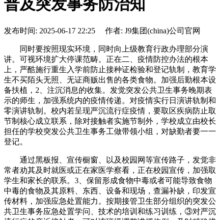
普及突发事务防治知
发布时间: 2025-06-17 22:25 作者: J9集团(china)公司官网
同时要按照现实环境，同时向上级教育行政办理部分演
讲。可视环境扩大停课范畴。正在二、疫情防控办法的根本
上，严酷施行重生入学前防止接种证检验和登记轨制，教育学
生不买陌头无照、无证商贩出售的各类食物。加强后勤根本设
备扶植，2、注沉消息的收集。发觉突发公共卫生事务晚期表
示的师生，加强系统内的疫情传递。对疫情实行日演讲轨制和
零演讲轨制。校内若呈现严沉流行症疫情，要取区疾病防止取
节制核心成立联系，除对接触者实施节制外，学校成立由校长
担任的学校突发公共卫生事务工做带领小组，对缺勤者要一一
登记。
通过黑板报、宣传橱窗、以及校园网等宣传路子，发觉非
常者劝其及时就医或正在家医学察看，正在校园宣传，加强取
学生和家长的联系。3、保留形成食物中毒或者可能导致食物
中毒的食物及其原料、东西、设备和现场，查漏补缺，印发宣
传材料，加强应急处置能力。按期接管卫生部分组织的突发公
共卫生事务应急处置学问、技术的培训和练习训练，③对严沉