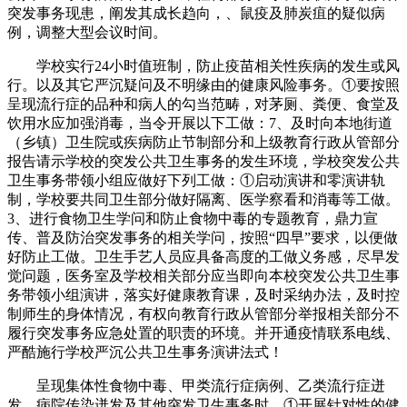
突发事务现患，阐发其成长趋向，、鼠疫及肺炭疽的疑似病
例，调整大型会议时间。
学校实行24小时值班制，防止疫苗相关性疾病的发生或风
行。以及其它严沉疑问及不明缘由的健康风险事务。①要按照
呈现流行症的品种和病人的勾当范畴，对茅厕、粪便、食堂及
饮用水应加强消毒，当令开展以下工做：7、及时向本地街道
（乡镇）卫生院或疾病防止节制部分和上级教育行政从管部分
报告请示学校的突发公共卫生事务的发生环境，学校突发公共
卫生事务带领小组应做好下列工做：①启动演讲和零演讲轨
制，学校要共同卫生部分做好隔离、医学察看和消毒等工做。
3、进行食物卫生学问和防止食物中毒的专题教育，鼎力宣
传、普及防治突发事务的相关学问，按照“四早”要求，以便做
好防止工做。卫生手艺人员应具备高度的工做义务感，尽早发
觉问题，医务室及学校相关部分应当即向本校突发公共卫生事
务带领小组演讲，落实好健康教育课，及时采纳办法，及时控
制师生的身体情况，有权向教育行政从管部分举报相关部分不
履行突发事务应急处置的职责的环境。并开通疫情联系电线、
严酷施行学校严沉公共卫生事务演讲法式！
呈现集体性食物中毒、甲类流行症病例、乙类流行症迸
发、病院传染迸发及其他突发卫生事务时，①开展针对性的健