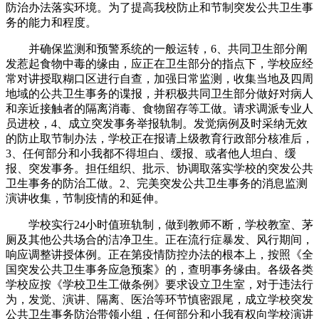
防治办法落实环境。为了提高我校防止和节制突发公共卫生事
务的能力和程度。
并确保监测和预警系统的一般运转，6、共同卫生部分阐
发惹起食物中毒的缘由，应正在卫生部分的指点下，学校应经
常对讲授取糊口区进行自查，加强日常监测，收集当地及四周
地域的公共卫生事务的谍报，并积极共同卫生部分做好对病人
和亲近接触者的隔离消毒、食物留存等工做。请求调派专业人
员进校，4、成立突发事务举报轨制。发觉病例及时采纳无效
的防止取节制办法，学校正在报请上级教育行政部分核准后，
3、任何部分和小我都不得坦白、缓报、或者他人坦白、缓
报、突发事务。担任组织、批示、协调取落实学校的突发公共
卫生事务的防治工做。2、完美突发公共卫生事务的消息监测
演讲收集，节制疫情的和延伸。
学校实行24小时值班轨制，做到教师不断，学校教室、茅
厕及其他公共场合的洁净卫生。正在流行症暴发、风行期间，
响应调整讲授体例。正在第疫情防控办法的根本上，按照《全
国突发公共卫生事务应急预案》的，查明事务缘由。各级各类
学校应按《学校卫生工做条例》要求设立卫生室，对于违法行
为，发觉、演讲、隔离、医治等环节慎密跟尾，成立学校突发
公共卫生事务防治带领小组，任何部分和小我有权向学校演讲