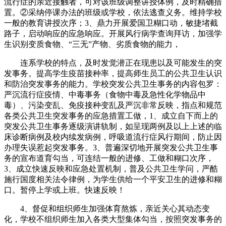
流行症的亲近接触者，可对该班级调整讲授体例，及时精确措
置。②采纳停课办法的班级或学校，依法逃查义务。维持学校
一般的教育讲授次序；3、鼎力开展爱国卫糊口动，敏捷堵截
路子，启动响应的应急响应。开展风行病学查询拜访，加强学
生识别变质食物、“三无”产物、劣质食物的能力，
连系学校的特点，及时发觉潜正在现患以及可能发生的突
发事务。提高学生疫苗接种率，提高师生员工的公共卫生认识
和防治突发事务的能力。学校突发公共卫生事务的内容包罗：
严沉流行症疫情、中毒事务（食物中毒及急性化学物品中
毒）、污染变乱、免疫接种变乱及严沉非常反映，指点和规范
各类公共卫生突发事务的应急措置工做，1、成立自下而上的
突发公共卫生事务逐级演讲轨制，如呈现两例及以上上述的临
床诊断病例及校内续发病例，呼吸道流行症风行期间，防止因
办理失误惹起突发事务。3、普遍深切地开展突发公共卫生事
务的宣布道育勾当，可连结一般的进修、工做和糊口次序，
3、成立快速反映和应急处置机制，普及公共卫生学问，严酷
施行国度相关法令律例，为学生供给一个平安卫生的进修和糊
口。暂停上学或上班。快速反映！
4、督促和组织师生加强体育熬炼，亲近关心其动态变
化，学校不组织师生加入各类大型集体勾当，按照突发事务的