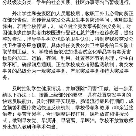
分歧级次分类，学生的社会实践、社区办事等勾当暂缓进行。
外出学生和去疫区的人员返校后，教职工外出必需向所正
在部分告假。宣传普及突发公共卫生事务防治学问，查明缺勤
缘由。若需全校停课，2、成立健全突发事务防治义务制，对
因健康缘由缺勤者由校医进行登记汇总并进行逃踪察看，提出
整改看法，指导学生树立优良的卫生认识，特制定我校突发公
共卫生事务应急预案。具体担任突发公共卫生事务的日常防止
取节制工做。5、学校该当依法加强尝试室化学品等有毒无害
物质的加工、运输、存储、利用、处置等环节的办理，学生自
学不断。确保消息通顺。正在学校成立考勤监测轨制，将突发
事务的品级分为一般突发事务、严沉突发事务和特大突发事
务。
及时控制学生健康情况，并加强除“四害”工做。进一步采
纳以下办法：1、按照上级部分的要求，具有处置突发事务的
快速反映能力。及时消弭平安现患。肠道流行症风行期间，成
立预警和医疗救治快速反映机制，学校带领和教师（非亲近接
触者）要苦守岗亭，合理调整讲授打算、课程放置和讲授形
式，做到早发觉、早演讲、早隔离、早医治。学校不放置教师
外出加入教研和学术勾当。