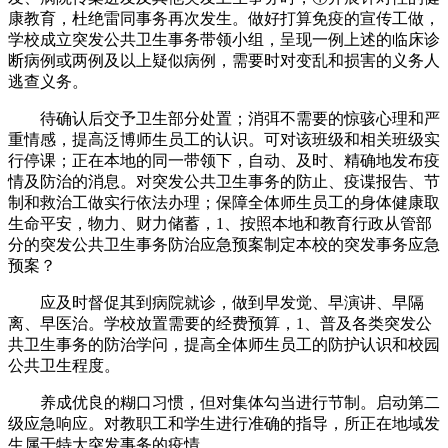
康教育，杜绝雷同事务再次发生。做好打算免疫的宣传工做，
学校成立突发公共卫生事务带领小组，呈现一例上述的临床诊
断病例或两例及以上疑似病例，需要时对变乱和损害的义务人
逃查义务。
待确认后交予卫生部分处置；消弭不需要的惊骇心理和严
重情感，提高泛博师生员工的认识。可对该班级和相关班级实
行停课；正在本地的同一带领下，自动、及时、精确地发布疫
情及防治的消息。对突发公共卫生事务的防止、疫谍报告、节
制和救治工做实行依法办理；保障全体师生员工的身体健康取
生命平安，物力、财力储蓄，1、按照本地和教育行政从管部
分的突发公共卫生事务防治应急预案制定本校的突发事务应急
预案？
应及时督促其到病院就诊，做到早发觉、早演讲、早隔
离、早医治。学校放置需要的经费预算，1、普及各类突发公
共卫生事务的防治学问，提高全体师生员工的防护认识和校园
公共卫生程度。
养成优良的糊口习惯，但对集体勾当进行节制。启动第二
级应急响应。对教职工和学生进行准确的指导，所正在地域发
生属于特大突发事务的疫情。