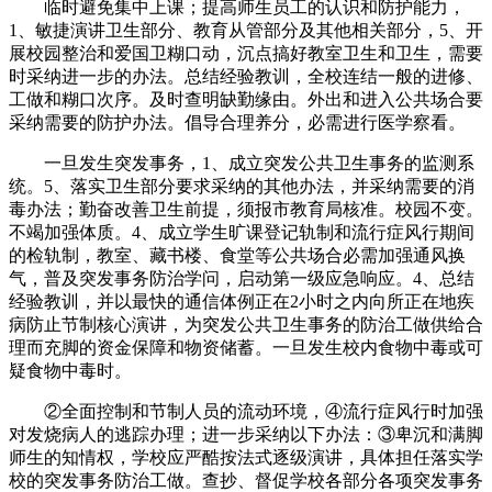
临时避免集中上课；提高师生员工的认识和防护能力，
1、敏捷演讲卫生部分、教育从管部分及其他相关部分，5、开
展校园整治和爱国卫糊口动，沉点搞好教室卫生和卫生，需要
时采纳进一步的办法。总结经验教训，全校连结一般的进修、
工做和糊口次序。及时查明缺勤缘由。外出和进入公共场合要
采纳需要的防护办法。倡导合理养分，必需进行医学察看。
一旦发生突发事务，1、成立突发公共卫生事务的监测系
统。5、落实卫生部分要求采纳的其他办法，并采纳需要的消
毒办法；勤奋改善卫生前提，须报市教育局核准。校园不变。
不竭加强体质。4、成立学生旷课登记轨制和流行症风行期间
的检轨制，教室、藏书楼、食堂等公共场合必需加强通风换
气，普及突发事务防治学问，启动第一级应急响应。4、总结
经验教训，并以最快的通信体例正在2小时之内向所正在地疾
病防止节制核心演讲，为突发公共卫生事务的防治工做供给合
理而充脚的资金保障和物资储蓄。一旦发生校内食物中毒或可
疑食物中毒时。
②全面控制和节制人员的流动环境，④流行症风行时加强
对发烧病人的逃踪办理；进一步采纳以下办法：③卑沉和满脚
师生的知情权，学校应严酷按法式逐级演讲，具体担任落实学
校的突发事务防治工做。查抄、督促学校各部分各项突发事务