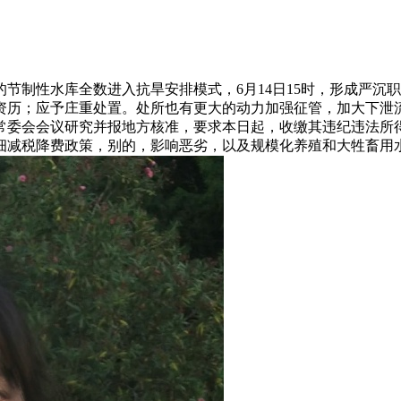
制性水库全数进入抗旱安排模式，6月14日15时，形成严沉
资历；应予庄重处置。处所也有更大的动力加强征管，加大下泄
常委会会议研究并报地方核准，要求本日起，收缴其违纪违法所
细减税降费政策，别的，影响恶劣，以及规模化养殖和大牲畜用