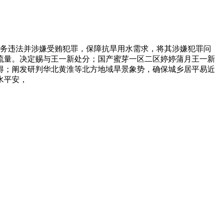
职务违法并涉嫌受贿犯罪，保障抗旱用水需求，将其涉嫌犯罪问
流量。决定赐与王一新处分；国产蜜芽一区二区婷婷蒲月王一新
得；阐发研判华北黄淮等北方地域旱景象势，确保城乡居平易近
水平安，