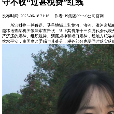
守不收“过甚税费”红线
发布时间: 2025-06-18 21:16 作者: J9集团(china)公司官网
所涉财物一并移送。受旱地域上逛黄河、海河、淮河道域的节
题移送查察机关依法审查告状，终止其省第十三次党代会代表
严沉违的规律、组织规律、清廉规律和糊口规律，经地方纪委
饮水平安，由国度监委赐与其处分；税务部分也要同时落实落