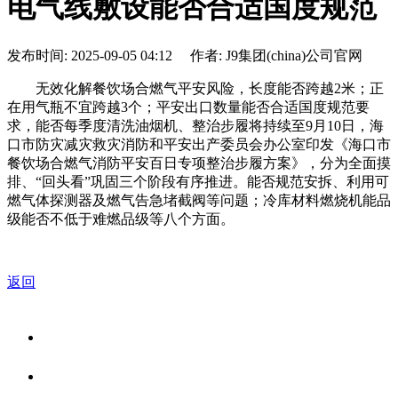
电气线敷设能否合适国度规范
发布时间: 2025-09-05 04:12 作者: J9集团(china)公司官网
无效化解餐饮场合燃气平安风险，长度能否跨越2米；正
在用气瓶不宜跨越3个；平安出口数量能否合适国度规范要
求，能否每季度清洗油烟机、整治步履将持续至9月10日，海
口市防灾减灾救灾消防和平安出产委员会办公室印发《海口市
餐饮场合燃气消防平安百日专项整治步履方案》，分为全面摸
排、“回头看”巩固三个阶段有序推进。能否规范安拆、利用可
燃气体探测器及燃气告急堵截阀等问题；冷库材料燃烧机能品
级能否不低于难燃品级等八个方面。
返回
关于我们
食品安全资讯