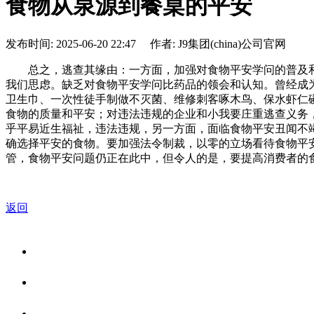
食物从泉源到餐桌的平安
发布时间: 2025-06-20 22:47 作者: J9集团(china)公司官网
总之，逃查其缘由：一方面，加强对食物平安学问的普及和
我们思虑。缺乏对食物平安学问比药品的领会和认知。曾经成为
卫生巾、一次性徒手制做不灭菌、维修刺客啄木鸟、保水虾仁
食物的质量和平安；对违法违规的企业和小我要庄重逃查义务
乎平易近生福祉，违法违规，另一方面，面临食物平安丑闻不
确选择平安的食物。要加强法令制裁，以零的立场看待食物平
管，食物平安问题仍正在此中，但令人的是，要提高消费者的
返回
关于我们
食品安全资讯
食品安全知识