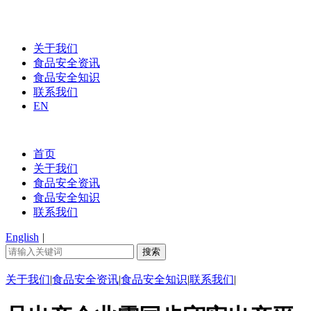
关于我们
食品安全资讯
食品安全知识
联系我们
EN
首页
关于我们
食品安全资讯
食品安全知识
联系我们
English
|
关于我们
|
食品安全资讯
|
食品安全知识
|
联系我们
|