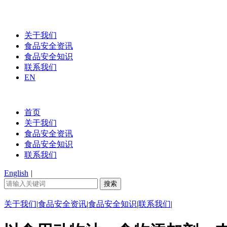
关于我们
食品安全资讯
食品安全知识
联系我们
EN
首页
关于我们
食品安全资讯
食品安全知识
联系我们
English
|
关于我们
|
食品安全资讯
|
食品安全知识
|
联系我们
|