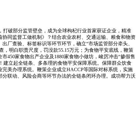
履，打破部分监管壁垒，成为全球枸杞行业首家获证企业，精准
输协同监督工做机制》？结合农业农村、交通运输、粮食和物资
、出厂查验、标签标识等环节环节，确立“市场监管部分牵头、
，明白职责尺度，罚没款55.15万元；为食物平安底线，鞭策
450家食物出产企业及1880家食物小做坊，峻厉冲击“掺假售
长！建立起全链条、多条理的食物平安保障系统。保障群众饮食
完美办理系统。鞭策企业成立HACCP等国际对标系统，实施
部分联动、风险会商等环节办法的全链条闭环办理。成功帮力沃