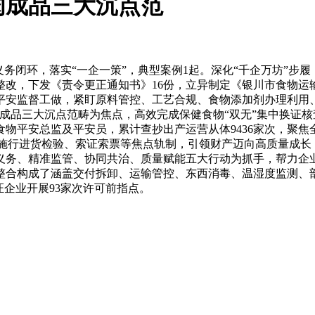
肉成品三大沉点范
闭环，落实“一企一策”，典型案例1起。深化“千企万坊”步
整改，下发《责令更正通知书》16份，立异制定《银川市食物运
平安监督工做，紧盯原料管控、工艺合规、食物添加剂办理利用
成品三大沉点范畴为焦点，高效完成保健食物“双无”集中换证核查
平安总监及平安员，累计查抄出产运营从体9436家次，聚焦全市
督促施行进货检验、索证索票等焦点轨制，引领财产迈向高质量成
务、精准监管、协同共治、质量赋能五大行动为抓手，帮力企业
，整合构成了涵盖交付拆卸、运输管控、东西消毒、温湿度监测、
证企业开展93家次许可前指点。