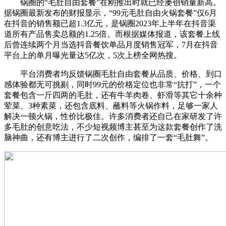
锅圈的“毛肚自由套餐”在刚推出时就已经屡创销量新高。
据锅圈最新发布的财报显示，“99元毛肚自由火锅套餐”仅6月
在抖音的销售额已超1.3亿元，是锅圈2023年上半年在抖音渠
道所有产品售卖总额的1.25倍。而根据媒体报道，该套餐上线
后曾连续两个月当选抖音餐饮单品月度销售冠军，7月在抖音
平台上的单月曝光量达5亿次，5次上榜全网热搜。
平台消费者均反馈锅圈毛肚自由套餐从品质、价格、到口
感体验都无可挑剔，同时99元的价格定位也非常“抗打”，一个
套餐包含一斤四两的毛肚，还有牛羊肉卷、虾滑等其它十余种
荤菜、3种素菜，还包含底料、蘸料等火锅作料，足够一家人
解决一顿火锅，性价比极佳。许多消费者还自己在家研发了许
多毛肚的创意吃法，不少短视频博主甚至为这款套餐创作了洗
脑神曲，还有博主进行了二次创作，编排了一套“毛肚舞”。