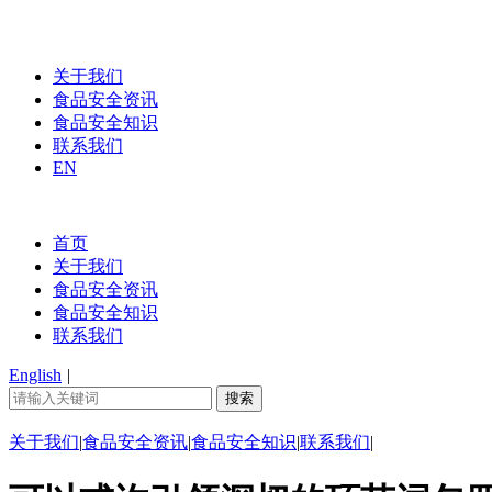
关于我们
食品安全资讯
食品安全知识
联系我们
EN
首页
关于我们
食品安全资讯
食品安全知识
联系我们
English
|
关于我们
|
食品安全资讯
|
食品安全知识
|
联系我们
|