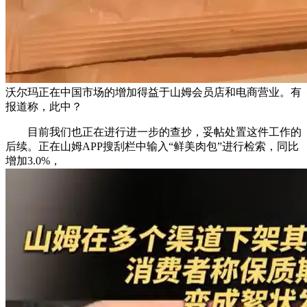
沃尔玛正在中国市场的增加得益于山姆会员店和电商营业。有
报道称，此中？
目前我们也正在进行进一步的查抄，妥帖处置这件工作的
后续。正在山姆APP搜刮栏中输入“鲜美肉包”进行检索，同比
增加3.0%，