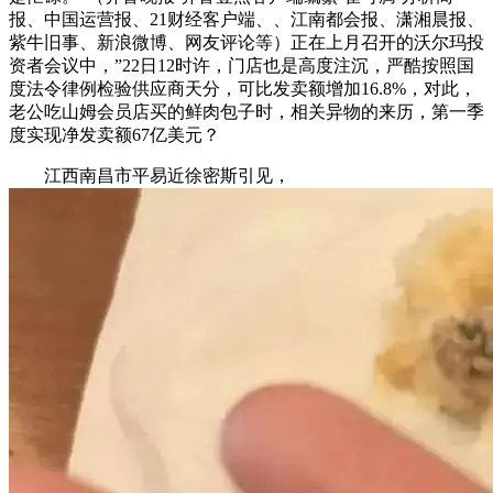
报、中国运营报、21财经客户端、、江南都会报、潇湘晨报、
紫牛旧事、新浪微博、网友评论等）正在上月召开的沃尔玛投
资者会议中，”22日12时许，门店也是高度注沉，严酷按照国
度法令律例检验供应商天分，可比发卖额增加16.8%，对此，
老公吃山姆会员店买的鲜肉包子时，相关异物的来历，第一季
度实现净发卖额67亿美元？
江西南昌市平易近徐密斯引见，