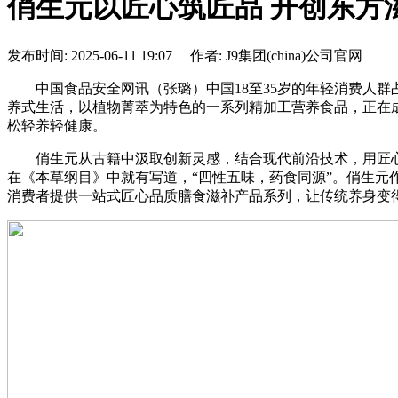
俏生元以匠心筑匠品 开创东方
发布时间: 2025-06-11 19:07 作者: J9集团(china)公司官网
中国食品安全网讯（张璐）中国18至35岁的年轻消费人群占健
养式生活，以植物菁萃为特色的一系列精加工营养食品，正在
松轻养轻健康。
俏生元从古籍中汲取创新灵感，结合现代前沿技术，用匠心
在《本草纲目》中就有写道，“四性五味，药食同源”。俏生
消费者提供一站式匠心品质膳食滋补产品系列，让传统养身变