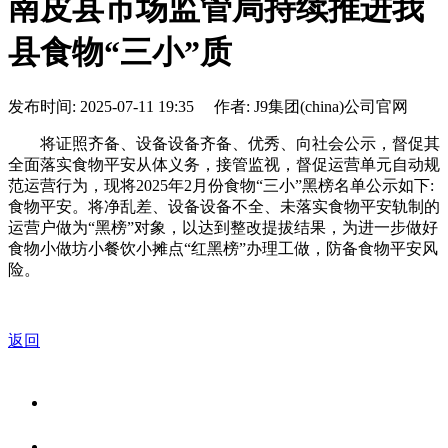
南皮县市场监管局持续推进我
县食物“三小”质
发布时间: 2025-07-11 19:35 作者: J9集团(china)公司官网
将证照齐备、设备设备齐备、优秀、向社会公示，督促其
全面落实食物平安从体义务，接管监视，督促运营单元自动规
范运营行为，现将2025年2月份食物“三小”黑榜名单公示如下:
食物平安。将净乱差、设备设备不全、未落实食物平安轨制的
运营户做为“黑榜”对象，以达到整改提拔结果，为进一步做好
食物小做坊小餐饮小摊点“红黑榜”办理工做，防备食物平安风
险。
返回
关于我们
食品安全资讯