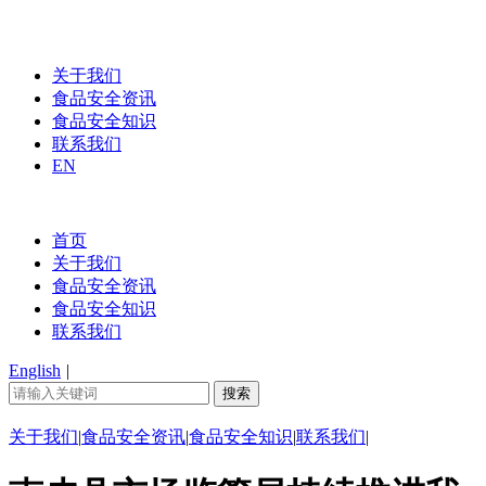
关于我们
食品安全资讯
食品安全知识
联系我们
EN
首页
关于我们
食品安全资讯
食品安全知识
联系我们
English
|
关于我们
|
食品安全资讯
|
食品安全知识
|
联系我们
|