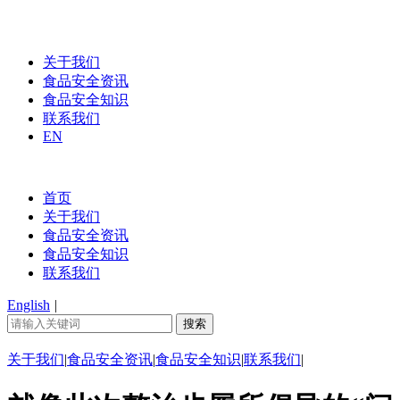
关于我们
食品安全资讯
食品安全知识
联系我们
EN
首页
关于我们
食品安全资讯
食品安全知识
联系我们
English
|
关于我们
|
食品安全资讯
|
食品安全知识
|
联系我们
|