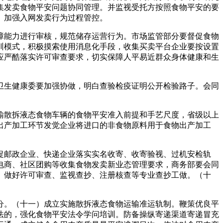
集发卖食物平安问题协同管理。并监视受托方按照食物平安的要
。加强入网发卖行为过程管控。
能力进行审核，规范储存运营行为。市场监管部分要督促食物
训模式，积极摸索使用消息化手段，收集买卖平台企业要按设置
应严酷落实许可审查要求，切实保障人平易近群众身体健康和生
生健康委要加强协做，明白查验检疫证明公开检验路子。会同
散拆液态食物车辆的食物平安准入前提和手艺尺度，省级以上
出产加工环节发觉企业将进口的非食物原料用于食物出产加工
邮政企业、快递企业落实实名收寄、收寄验视、过机安检轨
电商、社区团购等收集食物发卖新业态管理要求，商务部要会同
。做好许可审查、监视查抄、注册核查等专业查抄工做。（十
。（十一）成立实施散拆液态食物运输准运轨制。鞭策优良平
法的，强化食物平安法令学问培训。防备操纵寄递渠道寄递冒充