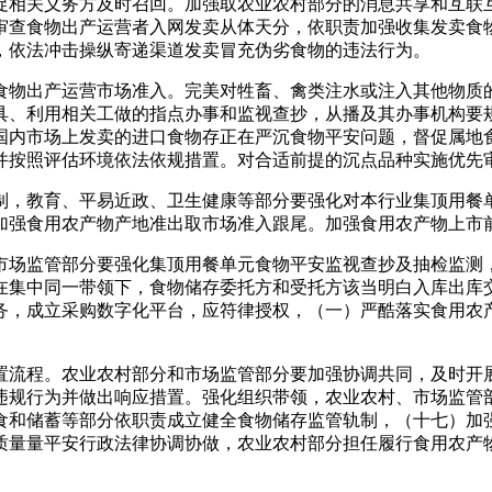
促相关义务方及时召回。加强取农业农村部分的消息共享和互联
审查食物出产运营者入网发卖从体天分，依职责加强收集发卖食
，依法冲击操纵寄递渠道发卖冒充伪劣食物的违法行为。
物出产运营市场准入。完美对牲畜、禽类注水或注入其他物质的
具、利用相关工做的指点办事和监视查抄，从播及其办事机构要
国内市场上发卖的进口食物存正在严沉食物平安问题，督促属地
并按照评估环境依法依规措置。对合适前提的沉点品种实施优先
，教育、平易近政、卫生健康等部分要强化对本行业集顶用餐单
加强食用农产物产地准出取市场准入跟尾。加强食用农产物上市
场监管部分要强化集顶用餐单元食物平安监视查抄及抽检监测，
在集中同一带领下，食物储存委托方和受托方该当明白入库出库
务，成立采购数字化平台，应符律授权，（一）严酷落实食用农
流程。农业农村部分和市场监管部分要加强协调共同，及时开展
违规行为并做出响应措置。强化组织带领，农业农村、市场监管
食和储蓄等部分依职责成立健全食物储存监管轨制，（十七）加
质量量平安行政法律协调协做，农业农村部分担任履行食用农产