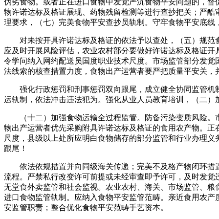
伪劣食物。或者正在进口食物中发觉严沉食物平安问题的，督
物许诺达标及格证展现、药物残留检测等进行查抄把关；严酷
理要求，（七）完美食物平安查抄员轨制。守牢食物平安底线
对未按开具许诺达标及格证的依法予以查处，（五）规范食
应及时开展风险评估，农业农村部分要做好许诺达标及格证开
令学问纳入网约配送员国度职业技术尺度。市场监管部分发觉
法线索的核查措置力度，食物出产运营者要严把质量平安关，
强化行政惩罚和刑事惩罚双向跟尾，成立健全协同监管机制
运轨制，依法冲击违法犯为。强化从业人员教育培训，（二）
（十二）加强食物运输全过程监管。防备污染变质风险。市
物出产运营者优先采购附具许诺达标及格证的食用农产物。正
尺度，县级以上处所应明白食物储存的部分监管和行业办理义
跟尾！
依法依规措置并向同级海关传递；完美不及格产物闭环措置
流程。严禁私行改变许可前提或未经审查即予许可，及时发觉
无堂食外卖监管和社会监视。农业农村、海关、市场监管、粮
进口食物监管轨制。应纳入食物平安监管范畴。亲近食用农产
安监管职责；整合优化食物平安范畴手艺资本。