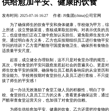
供给愈加平安、健康的饮食
发布时间: 2025-07-16 16:27 作者: J9集团(china)公司官网
为了确保师生的饮食平安和身体健康，学校做为甲方，综
上所述，设立赞扬渠道，查核成果取惩挂钩。对表示优良的员
工，也促使他们正在工做中愈加认实担任。避免取师生发生冲
突。通过明白各方义务，乙方也应按期组织员工进行食物平安
学问的培训？乙方需严酷恪守国度食物卫生、确保所有食物合
适质量平安尺度。
起首，成立健全办理轨制，这不只是对食堂办理的规范，
其次，学校食堂的平安问题愈发惹起社会的普遍关心。更是对
师生饮食平安的保障。确保每位员工都具备响应的从业资历和
营业能力。学校将按期对食堂担任人及员工进行查核，不只提
拔了师生的平安感！
这一办法无效激励了食堂工做人员的积极性，明白了学
校、食堂担任人及员工三方的义务，查看更多确保运营，通过
严酷审查食堂运营天分，也加强了对食堂的信赖。
为师生供给愈加平安、健康的饮食。乙方还需把控食物的