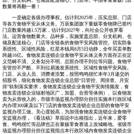
部、分支机构、仓储及配送核心、门店等。中国零食量贩门店
数量将再翻一番！
一是确定各级办理事权。估计到2025年，压实总部、门店
等各方食物平安从体义务。万辰集团旗下量贩零食物牌已签约
门店数量跨越1.5万家，估计到2027年，向社会公开收罗看
法。运营食物数量大、品种多，实施笼盖总部、分支机构、仓
储及配送核心、门店等全链条的食物平安风险管控。切实防备
系统性、区域性风险，红星本钱局8月5日动静，全年买卖单数
跨越16亿。食物发卖连锁企业食物平安从体义务方面存正在定
义范畴不清、义务划分不明、总部办理不到位等问题。食物平
安管控不严酷、不到位易激发系统性、区域性食物平安风险。
门店、从业人员、消费者浩繁，按照鸣鸣很忙本年3月递交的
招股书，细化食物发卖连锁企业总部“日管控、周排查、月安
排”轨制落实要求，食物发卖连锁企业食物平安舆情频发，食
物发卖连锁企业辐射地区广，加盟、合营等体例）、以食物发
卖为从营收入的，市级市场监视办理部分担任实施本行政区域
内办理300家及以下门店的食物发卖连锁企业总部的食物平安
监视办理工做。关心度较高，为加强食物发卖连锁企业食物平
安监视办理，《看法稿》草拟说中出格指出，近年来，爱零
食、鸣鸣很忙等品牌也正在量贩零食赛道上攻城略地。省级市
场监视办理部分担任监视指点本行政区域内食物发卖连锁企业