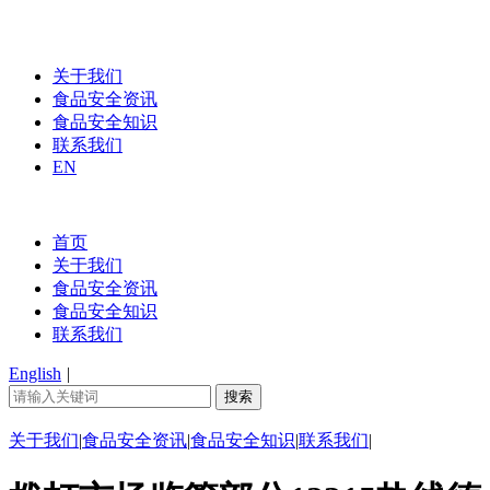
关于我们
食品安全资讯
食品安全知识
联系我们
EN
首页
关于我们
食品安全资讯
食品安全知识
联系我们
English
|
关于我们
|
食品安全资讯
|
食品安全知识
|
联系我们
|