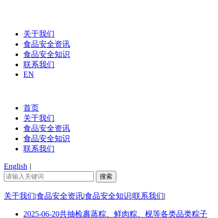
关于我们
食品安全资讯
食品安全知识
联系我们
EN
首页
关于我们
食品安全资讯
食品安全知识
联系我们
English
|
关于我们
|
食品安全资讯
|
食品安全知识
|
联系我们
|
2025-06-20
共抽检裹蒸粽、鲜肉粽、枧等各类品类粽子