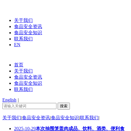
关于我们
食品安全资讯
食品安全知识
联系我们
EN
首页
关于我们
食品安全资讯
食品安全知识
联系我们
English
|
关于我们
|
食品安全资讯
|
食品安全知识
|
联系我们
|
2025-10-29
本次抽围笼盖肉成品、饮料、酒类、便利食